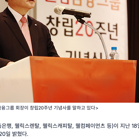
금융그룹 회장이 창립20주년 기념사를 말하고 있다
>
축은행
,
웰릭스렌탈
,
웰릭스캐피탈
,
웰컴페이먼츠 등
)
이 지난
18
20
일 밝혔다
.