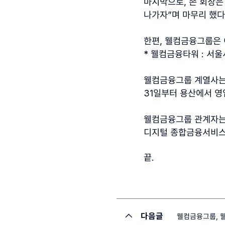
마지막으로
,
손 회장
나가자
”
며 마무리 했다
한편
,
웰컴금융그룹은
*
웰컴금융타워
:
서울
웰컴금융그룹 계열사는
31
일부터 용산에서 영
웰컴금융그룹 관계자
디지털 종합금융서비스
끝
.
다음글
웰컴금융그룹, 