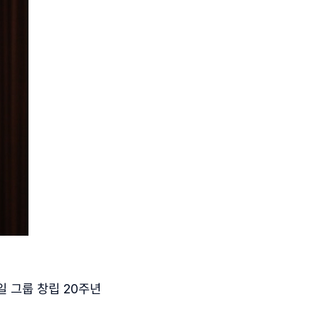
일 그룹 창립
20
주년