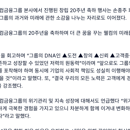
웰컴금융그룹 본사에서 진행된 창립
20
주년 축하 행사는 손종주 
그룹의 과거와 미래에 관한 소감을 나누는 자리로도 이어졌다
.
웰컴금융그룹의
20
주년을 축하하며 더 큰 꿈을 꾸는 웰컴의 미
년을 회고하며
“
그룹의
DNA
인 ▲도전 ▲창의 ▲신뢰 ▲고객
존하고 성장할 수 있었던 저력의 원동력
”
이라며
“
앞으로도 그
를 포착해야 하며 동시에 기업의 사회적 책임도 성실히 이행해야
을 것
”
이라고 말했다
.
또
, “
결국 우리의 모든 노력은 고객에게 
을 강조했다
.
웰컴금융그룹의 위기관리 및 지속 성장에 대해서도 언급했다
“
위
하게 극복한 경험을 가지고 있으니 차분하게 함께 이겨내 변화
자
”
라고 말했다
.