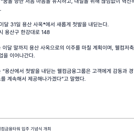
은
“
꿈을 향한 처음 마음을 유지하고
,
내일을 위해 끊임없이 혁신
.
 이달
31
일 용산 사옥
*
에서 새롭게 첫발을 내딛는다
.
시 용산구 한강대로
148
 이달 말까지 용산 사옥으로의 이주를 마칠 계획이며
,
웰컴저축
업을 이어나간다
.
는
“
용산에서 첫발을 내딛는 웰컴금융그룹은 고객에게 감동과 경
를 계속해서 제공해나가겠다
”
고 말했다
.
웰컴금융타워 입주 기념식 개최