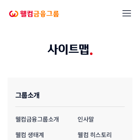
본문으로
메뉴
바로가기
열기
웰컴금융그룹
사이트맵
그룹소개
웰컴금융그룹소개
인사말
웰컴 생태계
웰컴 히스토리