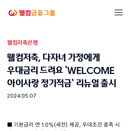
본문으로
메뉴
바로가기
열기
웰컴금융그룹
웰컴저축은행
보도자료
웰컴저축銀, 다자녀 가정에게
우대금리 드려요 ‘WELCOME
아이사랑 정기적금’ 리뉴얼 출시
2024.05.07
■ 기본금리 연 1.0%(세전) 제공, 우대조건 충족 시