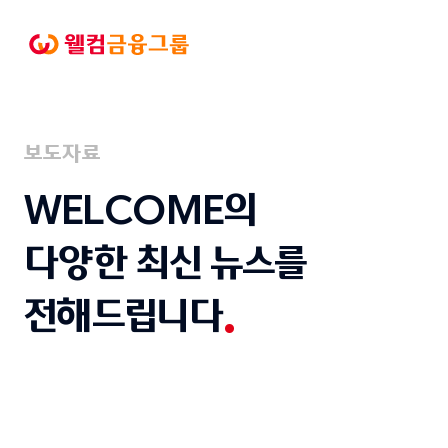
본문으로
바로가기
웰컴금융그룹
보도자료
WELCOME의
다양한 최신 뉴스를
전해드립니다
전체
웰컴금융그룹
웰컴저축은행